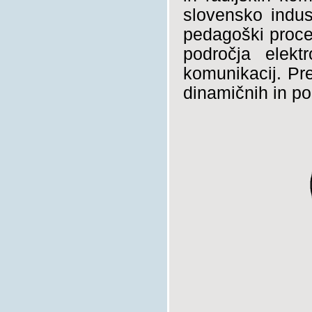
slovensko indust
pedagoški proce
področja elekt
komunikacij. Pr
dinamičnih in pou