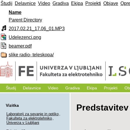
Študij
Delavnice
Video
Gradiva
Ekipa
Projekti
Objave
Opr
Name
Parent Directory
2017.02.21_17.06_01.MP3
Udelezenci.png
beamer.pdf
slike radio- teleskopa/
Študij
Delavnice
Video
Gradiva
Ekipa
Projekti
Ob
Predstavite
Vizitka
Laboratorij za sevanje in optiko
,
Fakulteta za elektrotehniko
,
Univerza v Ljubljani