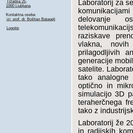
Laboratorij za s
Tržaška 25,
1000 Ljubljana
komunikacijami 
Kontaktna oseba:
delovanje o
izr. prof. dr. Boštjan Batagelj
telekomunikacij
Logotip
raziskave pren
vlakna, novih
prilagodljivih
generacije mobil
satelite. Labora
tako analogne 
optično in mik
simulacijo 3D p
teraherčnega fr
tako z industrijs
Laboratorij že 2
in radijskih ko