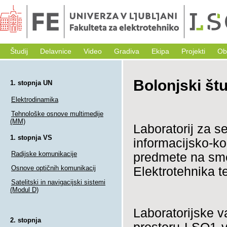
Študij
Delavnice
Video
Gradiva
Ekipa
Projekti
Ob
Bolonjski štu
1. stopnja UN
Elektrodinamika
Tehnološke osnove multimedije
(MM)
Laboratorij za s
1. stopnja VS
informacijsko-ko
Radijske komunikacije
predmete na smer
Osnove optičnih komunikacij
Elektrotehnika t
Satelitski in navigacijski sistemi
(Modul D)
Laboratorijske v
2. stopnja