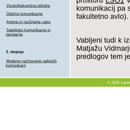
prostoru
LSO1
v
Visokofrekvenčna tehnika
komunikacij pa s
Optične komunikacije
fakultetno avlo).
Antene in razširjanje valov
Satelitske komunikacije in
navigacija
Vabljeni tudi k i
Matjažu Vidmarju
3. stopnja
predlogov tem j
Moderno načrtovanje radijskih
komunikacij
© 2026 Labora